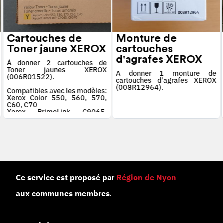
Cartouches de
Monture de
Toner jaune XEROX
cartouches
d'agrafes XEROX
À donner 2 cartouches de
Toner jaunes XEROX
À donner 1 monture de
(006R01522).
cartouches d'agrafes XEROX
(008R12964).
Compatibles avec les modèles:
Xerox Color 550, 560, 570,
C60, C70
Xerox PrimeLink C9065,
C9070
Ce service est proposé par
Région de Nyon
aux communes membres.