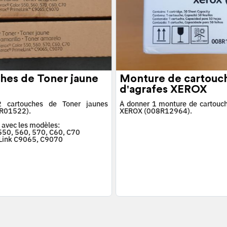
hes de Toner jaune
Monture de cartouc
d'agrafes XEROX
 cartouches de Toner jaunes
À donner 1 monture de cartouch
R01522).
XEROX (008R12964).
 avec les modèles:
 550, 560, 570, C60, C70
Link C9065, C9070