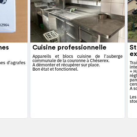
hes
Cuisine professionnelle
St
ex
Appareils et blocs cuisine de l'auberge
communale de la couronne à Chéserex.
es d'agrafes
Tra
A démonter et récupérer sur place.
int
Bon état et fonctionnel.
+ Ha
rég
pan
cerc
A s
Les
sto