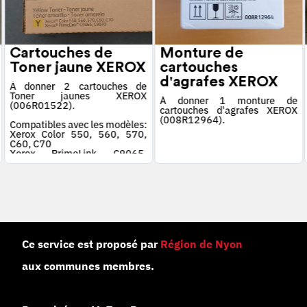
Cartouches de
Monture de
Toner jaune XEROX
cartouches
d'agrafes XEROX
À donner 2 cartouches de
Toner jaunes XEROX
À donner 1 monture de
(006R01522).
cartouches d'agrafes XEROX
(008R12964).
Compatibles avec les modèles:
Xerox Color 550, 560, 570,
C60, C70
Xerox PrimeLink C9065,
C9070
Ce service est proposé par
Région de Nyon
aux communes membres.