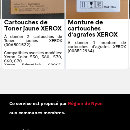
Cartouches de
Monture de
Toner jaune XEROX
cartouches
d'agrafes XEROX
À donner 2 cartouches de
Toner jaunes XEROX
À donner 1 monture de
(006R01522).
cartouches d'agrafes XEROX
(008R12964).
Compatibles avec les modèles:
Xerox Color 550, 560, 570,
C60, C70
Xerox PrimeLink C9065,
C9070
Ce service est proposé par
Région de Nyon
aux communes membres.