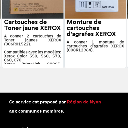
Cartouches de
Monture de
Toner jaune XEROX
cartouches
d'agrafes XEROX
À donner 2 cartouches de
Toner jaunes XEROX
À donner 1 monture de
(006R01522).
cartouches d'agrafes XEROX
(008R12964).
Compatibles avec les modèles:
Xerox Color 550, 560, 570,
C60, C70
Xerox PrimeLink C9065,
C9070
Ce service est proposé par
Région de Nyon
aux communes membres.