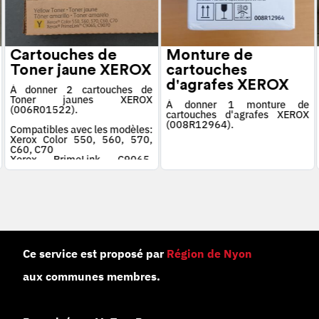
Cartouches de
Monture de
Toner jaune XEROX
cartouches
d'agrafes XEROX
À donner 2 cartouches de
Toner jaunes XEROX
À donner 1 monture de
(006R01522).
cartouches d'agrafes XEROX
(008R12964).
Compatibles avec les modèles:
Xerox Color 550, 560, 570,
C60, C70
Xerox PrimeLink C9065,
C9070
Ce service est proposé par
Région de Nyon
aux communes membres.