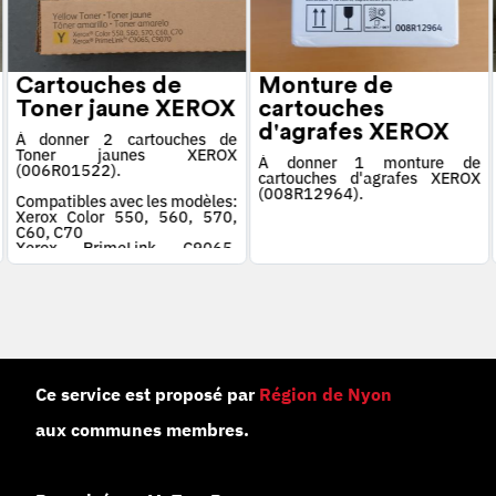
Cartouches de
Monture de
Toner jaune XEROX
cartouches
d'agrafes XEROX
À donner 2 cartouches de
Toner jaunes XEROX
À donner 1 monture de
(006R01522).
cartouches d'agrafes XEROX
(008R12964).
Compatibles avec les modèles:
Xerox Color 550, 560, 570,
C60, C70
Xerox PrimeLink C9065,
C9070
Ce service est proposé par
Région de Nyon
aux communes membres.