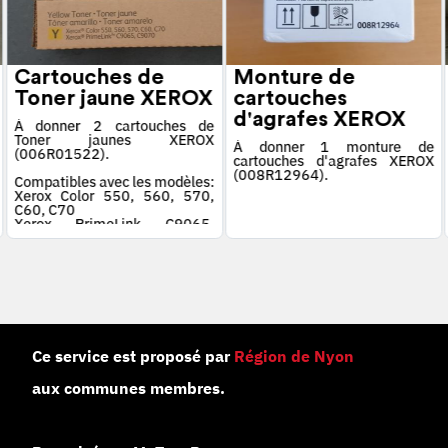
Cartouches de
Monture de
Toner jaune XEROX
cartouches
d'agrafes XEROX
À donner 2 cartouches de
Toner jaunes XEROX
À donner 1 monture de
(006R01522).
cartouches d'agrafes XEROX
(008R12964).
Compatibles avec les modèles:
Xerox Color 550, 560, 570,
C60, C70
Xerox PrimeLink C9065,
C9070
Ce service est proposé par
Région de Nyon
aux communes membres.