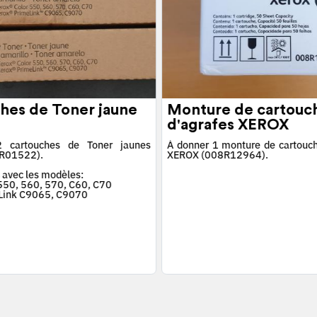
hes de Toner jaune
Monture de cartouc
d'agrafes XEROX
 cartouches de Toner jaunes
À donner 1 monture de cartouch
R01522).
XEROX (008R12964).
 avec les modèles:
 550, 560, 570, C60, C70
Link C9065, C9070