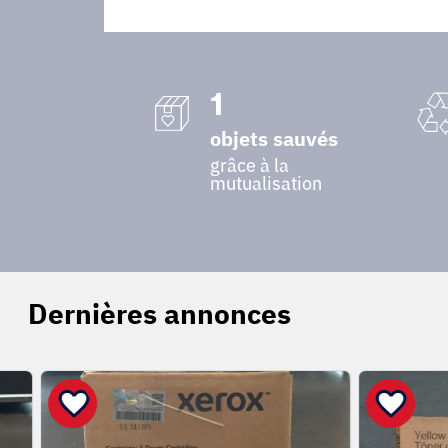
1
objets sauvés
grâce à la
mutualisation
Dernières annonces