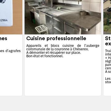
hes
Cuisine professionnelle
St
ex
Appareils et blocs cuisine de l'auberge
communale de la couronne à Chéserex.
es d'agrafes
Tra
A démonter et récupérer sur place.
int
Bon état et fonctionnel.
+ Ha
rég
pan
cerc
A s
Les
sto