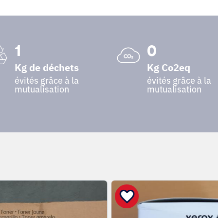
1
0
Kg de déchets
Kg Co2eq
évités grâce à la
évités grâce à la
mutualisation
mutualisation