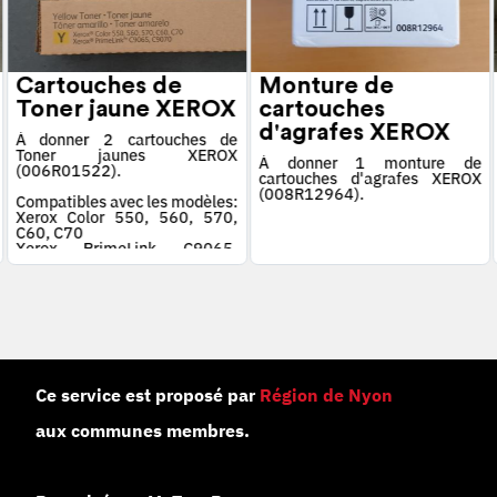
Cartouches de
Monture de
Toner jaune XEROX
cartouches
d'agrafes XEROX
À donner 2 cartouches de
Toner jaunes XEROX
À donner 1 monture de
(006R01522).
cartouches d'agrafes XEROX
(008R12964).
Compatibles avec les modèles:
Xerox Color 550, 560, 570,
C60, C70
Xerox PrimeLink C9065,
C9070
Ce service est proposé par
Région de Nyon
aux communes membres.