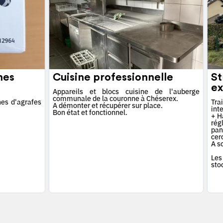
hes
Cuisine professionnelle
St
ex
Appareils et blocs cuisine de l'auberge
communale de la couronne à Chéserex.
es d'agrafes
Tra
A démonter et récupérer sur place.
int
Bon état et fonctionnel.
+ Ha
rég
pan
cerc
A s
Les
sto