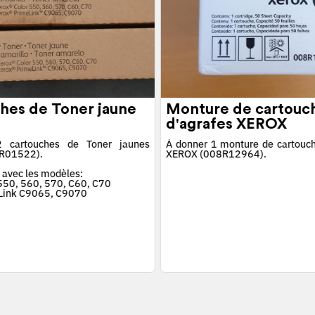
hes de Toner jaune
Monture de cartouc
d'agrafes XEROX
 cartouches de Toner jaunes
À donner 1 monture de cartouch
R01522).
XEROX (008R12964).
 avec les modèles:
 550, 560, 570, C60, C70
Link C9065, C9070