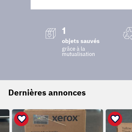
1
objets sauvés
grâce à la
mutualisation
Dernières annonces