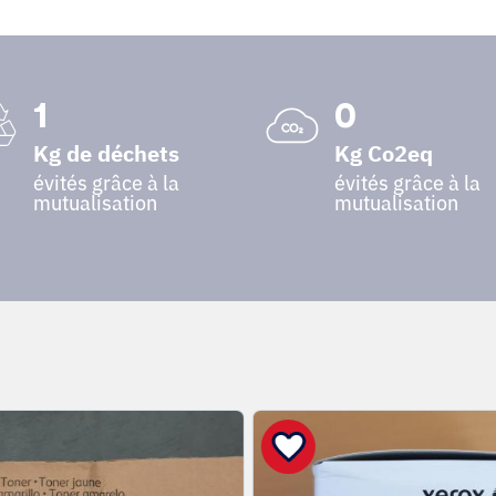
1
0
Kg de déchets
Kg Co2eq
évités grâce à la
évités grâce à la
mutualisation
mutualisation