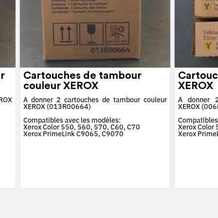
r
Cartouches de tambour
Cartouc
couleur XEROX
XEROX
EROX
À donner 2 cartouches de tambour couleur
À donner 2
XEROX (013R00664)
XEROX (006
Compatibles avec les modèles:
Compatibles
Xerox Color 550, 560, 570, C60, C70
Xerox Color
Xerox PrimeLink C9065, C9070
Xerox Prime