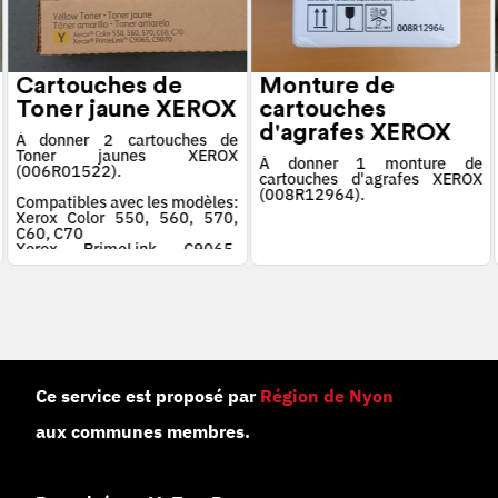
Cartouches de
Monture de
Toner jaune XEROX
cartouches
d'agrafes XEROX
À donner 2 cartouches de
Toner jaunes XEROX
À donner 1 monture de
(006R01522).
cartouches d'agrafes XEROX
(008R12964).
Compatibles avec les modèles:
Xerox Color 550, 560, 570,
C60, C70
Xerox PrimeLink C9065,
C9070
Ce service est proposé par
Région de Nyon
aux communes membres.