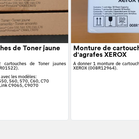
hes de Toner jaune
Monture de cartouc
d'agrafes XEROX
 cartouches de Toner jaunes
À donner 1 monture de cartouch
R01522).
XEROX (008R12964).
 avec les modèles:
 550, 560, 570, C60, C70
Link C9065, C9070