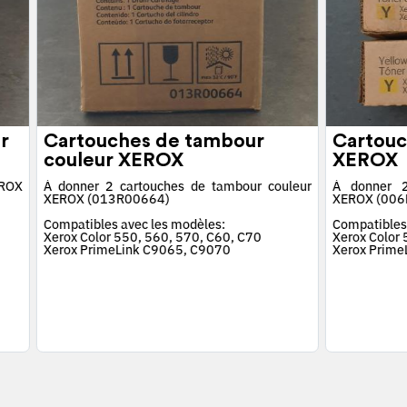
r
Cartouches de tambour
Cartouc
couleur XEROX
XEROX
EROX
À donner 2 cartouches de tambour couleur
À donner 2
XEROX (013R00664)
XEROX (006
Compatibles avec les modèles:
Compatibles
Xerox Color 550, 560, 570, C60, C70
Xerox Color
Xerox PrimeLink C9065, C9070
Xerox Prime