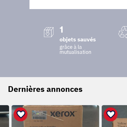
1
objets sauvés
grâce à la
mutualisation
Dernières annonces