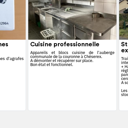
hes
Cuisine professionnelle
St
ex
Appareils et blocs cuisine de l'auberge
communale de la couronne à Chéserex.
es d'agrafes
Tra
A démonter et récupérer sur place.
int
Bon état et fonctionnel.
+ Ha
rég
pan
cerc
A s
Les
sto