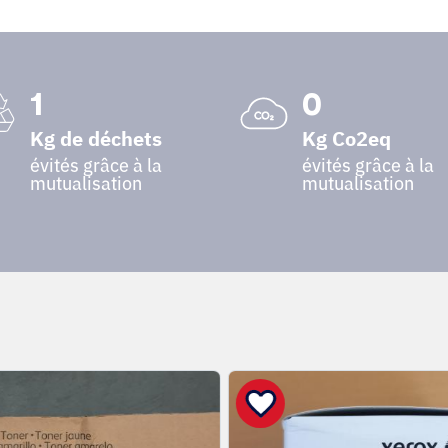
1
0
Kg de déchets
Kg Co2eq
évités grâce à la
évités grâce à la
mutualisation
mutualisation