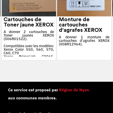
Cartouches de
Monture de
Toner jaune XEROX
cartouches
d'agrafes XEROX
À donner 2 cartouches de
Toner jaunes XEROX
À donner 1 monture de
(006R01522).
cartouches d'agrafes XEROX
(008R12964).
Compatibles avec les modèles:
Xerox Color 550, 560, 570,
C60, C70
Xerox PrimeLink C9065,
C9070
Ce service est proposé par
Région de Nyon
aux communes membres.