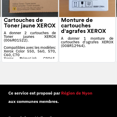
Cartouches de
Monture de
Toner jaune XEROX
cartouches
d'agrafes XEROX
À donner 2 cartouches de
Toner jaunes XEROX
À donner 1 monture de
(006R01522).
cartouches d'agrafes XEROX
(008R12964).
Compatibles avec les modèles:
Xerox Color 550, 560, 570,
C60, C70
Xerox PrimeLink C9065,
C9070
Ce service est proposé par
Région de Nyon
aux communes membres.