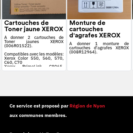
Cartouches de
Monture de
Toner jaune XEROX
cartouches
d'agrafes XEROX
À donner 2 cartouches de
Toner jaunes XEROX
À donner 1 monture de
(006R01522).
cartouches d'agrafes XEROX
(008R12964).
Compatibles avec les modèles:
Xerox Color 550, 560, 570,
C60, C70
Xerox PrimeLink C9065,
C9070
Ce service est proposé par
Région de Nyon
aux communes membres.