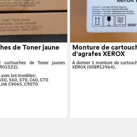
hes de Toner jaune
Monture de cartouc
d'agrafes XEROX
 cartouches de Toner jaunes
À donner 1 monture de cartouch
R01522).
XEROX (008R12964).
 avec les modèles:
 550, 560, 570, C60, C70
Link C9065, C9070