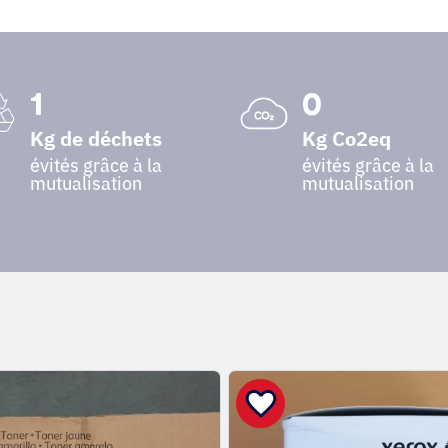
1
0
Kg de déchets
Kg Co2eq
évités grâce à la
évités grâce à la
mutualisation
mutualisation