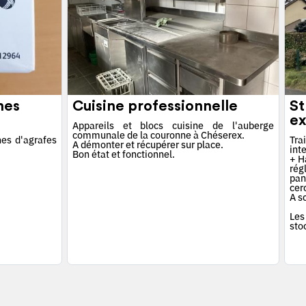
hes
Cuisine professionnelle
St
ex
Appareils et blocs cuisine de l'auberge
communale de la couronne à Chéserex.
es d'agrafes
Tra
A démonter et récupérer sur place.
int
Bon état et fonctionnel.
+ Ha
rég
pan
cerc
A s
Les
sto