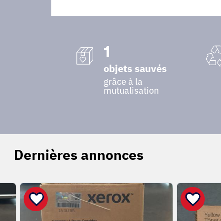
1
objets sauvés
grâce à la
mutualisation
Dernières annonces