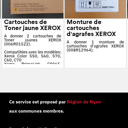
Cartouches de
Monture de
Toner jaune XEROX
cartouches
d'agrafes XEROX
À donner 2 cartouches de
Toner jaunes XEROX
À donner 1 monture de
(006R01522).
cartouches d'agrafes XEROX
(008R12964).
Compatibles avec les modèles:
Xerox Color 550, 560, 570,
C60, C70
Xerox PrimeLink C9065,
C9070
Ce service est proposé par
Région de Nyon
aux communes membres.