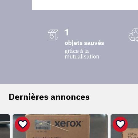
1
objets sauvés
grâce à la
mutualisation
Dernières annonces