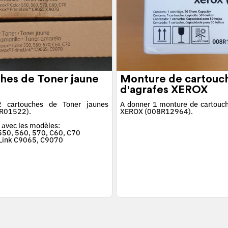
hes de Toner jaune
Monture de cartouc
d'agrafes XEROX
 cartouches de Toner jaunes
À donner 1 monture de cartouch
R01522).
XEROX (008R12964).
 avec les modèles:
 550, 560, 570, C60, C70
Link C9065, C9070