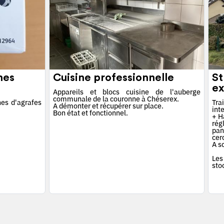
hes
Cuisine professionnelle
St
ex
Appareils et blocs cuisine de l'auberge
communale de la couronne à Chéserex.
es d'agrafes
Tra
A démonter et récupérer sur place.
int
Bon état et fonctionnel.
+ Ha
rég
pan
cerc
A s
Les
sto