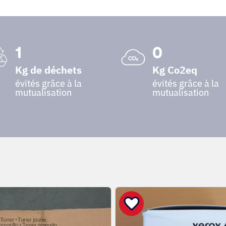
1
0
Kg de déchets
Kg Co2eq
évités grâce à la
évités grâce à la
mutualisation
mutualisation