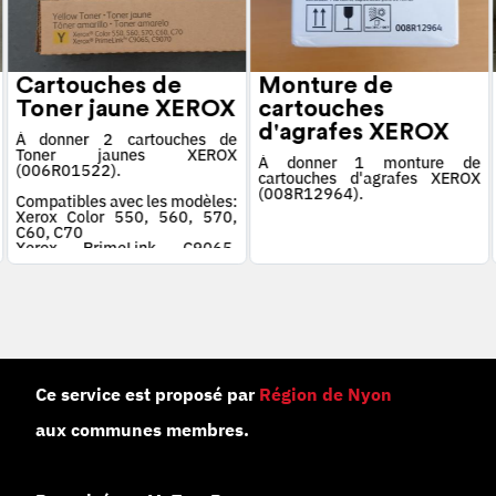
Cartouches de
Monture de
Toner jaune XEROX
cartouches
d'agrafes XEROX
À donner 2 cartouches de
Toner jaunes XEROX
À donner 1 monture de
(006R01522).
cartouches d'agrafes XEROX
(008R12964).
Compatibles avec les modèles:
Xerox Color 550, 560, 570,
C60, C70
Xerox PrimeLink C9065,
C9070
Ce service est proposé par
Région de Nyon
aux communes membres.