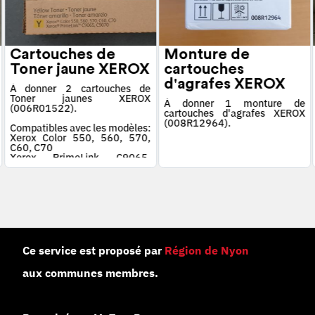
Cartouches de
Monture de
Toner jaune XEROX
cartouches
d'agrafes XEROX
À donner 2 cartouches de
Toner jaunes XEROX
À donner 1 monture de
(006R01522).
cartouches d'agrafes XEROX
(008R12964).
Compatibles avec les modèles:
Xerox Color 550, 560, 570,
C60, C70
Xerox PrimeLink C9065,
C9070
Ce service est proposé par
Région de Nyon
aux communes membres.