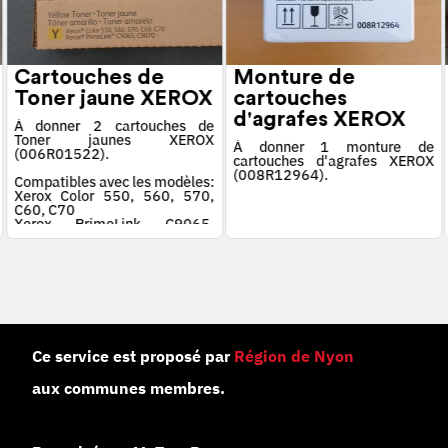
Cartouches de
Monture de
Toner jaune XEROX
cartouches
d'agrafes XEROX
À donner 2 cartouches de
Toner jaunes XEROX
À donner 1 monture de
(006R01522).
cartouches d'agrafes XEROX
(008R12964).
Compatibles avec les modèles:
Xerox Color 550, 560, 570,
C60, C70
Xerox PrimeLink C9065,
C9070
Ce service est proposé par
Région de Nyon
aux communes membres.