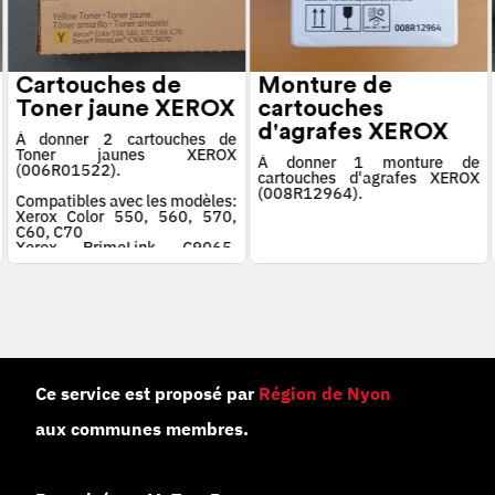
Cartouches de
Monture de
Toner jaune XEROX
cartouches
d'agrafes XEROX
À donner 2 cartouches de
Toner jaunes XEROX
À donner 1 monture de
(006R01522).
cartouches d'agrafes XEROX
(008R12964).
Compatibles avec les modèles:
Xerox Color 550, 560, 570,
C60, C70
Xerox PrimeLink C9065,
C9070
Ce service est proposé par
Région de Nyon
aux communes membres.