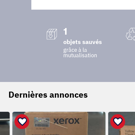
1
objets sauvés
grâce à la
mutualisation
Dernières annonces