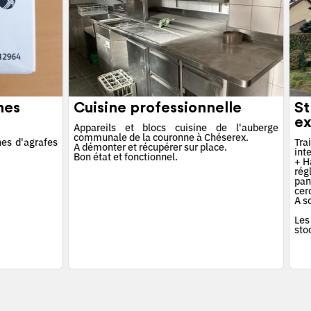
hes
Cuisine professionnelle
St
ex
Appareils et blocs cuisine de l'auberge
communale de la couronne à Chéserex.
es d'agrafes
Tra
A démonter et récupérer sur place.
int
Bon état et fonctionnel.
+ Ha
rég
pan
cerc
A s
Les
sto