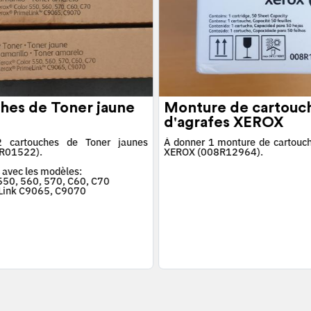
hes de Toner jaune
Monture de cartouc
d'agrafes XEROX
 cartouches de Toner jaunes
À donner 1 monture de cartouch
R01522).
XEROX (008R12964).
 avec les modèles:
 550, 560, 570, C60, C70
Link C9065, C9070