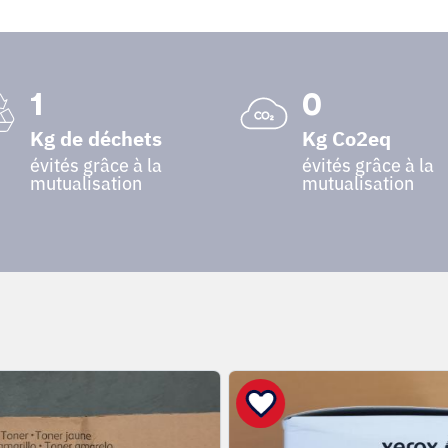
1
0
Kg de déchets
Kg Co2eq
évités grâce à la
évités grâce à la
mutualisation
mutualisation