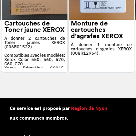
Cartouches de
Monture de
Toner jaune XEROX
cartouches
d'agrafes XEROX
À donner 2 cartouches de
Toner jaunes XEROX
À donner 1 monture de
(006R01522).
cartouches d'agrafes XEROX
(008R12964).
Compatibles avec les modèles:
Xerox Color 550, 560, 570,
C60, C70
Xerox PrimeLink C9065,
C9070
Ce service est proposé par
Région de Nyon
aux communes membres.