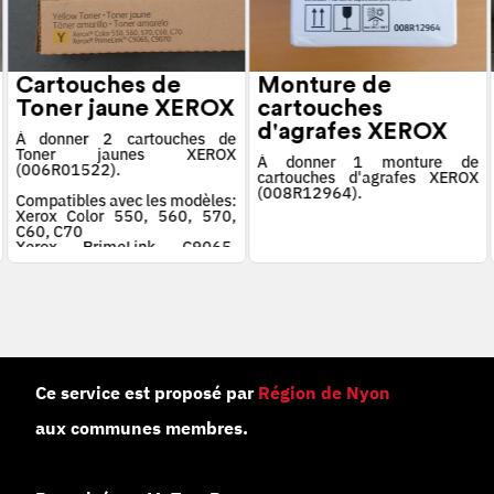
Cartouches de
Monture de
Toner jaune XEROX
cartouches
d'agrafes XEROX
À donner 2 cartouches de
Toner jaunes XEROX
À donner 1 monture de
(006R01522).
cartouches d'agrafes XEROX
(008R12964).
Compatibles avec les modèles:
Xerox Color 550, 560, 570,
C60, C70
Xerox PrimeLink C9065,
C9070
Ce service est proposé par
Région de Nyon
aux communes membres.