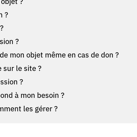
objet ?
n ?
 ?
sion ?
f de mon objet même en cas de don ?
sur le site ?
ssion ?
espond à mon besoin ?
mment les gérer ?