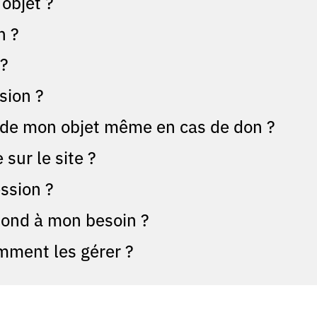
objet ?
n ?
 ?
sion ?
f de mon objet même en cas de don ?
sur le site ?
ssion ?
espond à mon besoin ?
mment les gérer ?