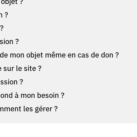
objet ?
n ?
 ?
sion ?
f de mon objet même en cas de don ?
sur le site ?
ssion ?
espond à mon besoin ?
mment les gérer ?