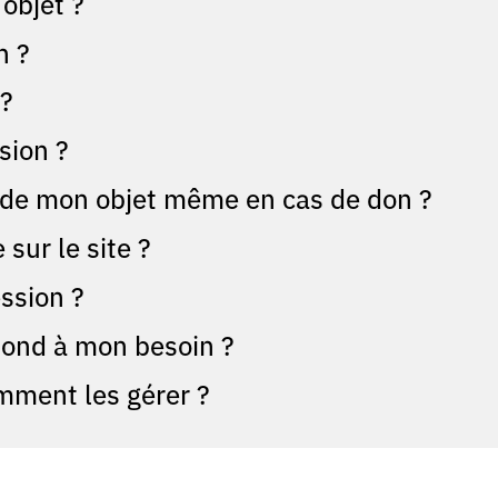
objet ?
n ?
 ?
sion ?
f de mon objet même en cas de don ?
sur le site ?
ssion ?
espond à mon besoin ?
mment les gérer ?