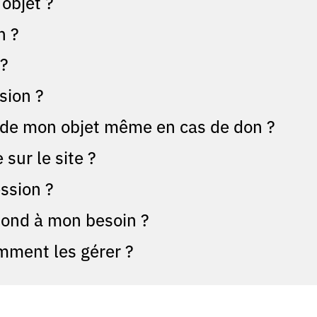
objet ?
n ?
 ?
sion ?
f de mon objet même en cas de don ?
sur le site ?
ssion ?
espond à mon besoin ?
mment les gérer ?