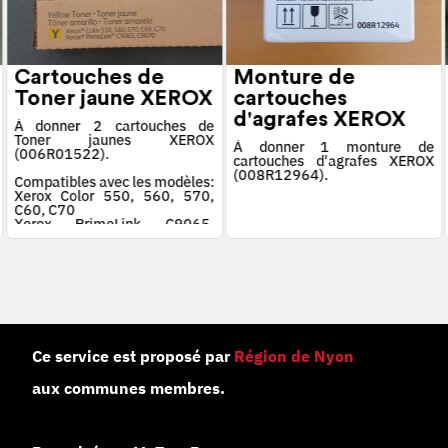
Cartouches de
Monture de
Toner jaune XEROX
cartouches
d'agrafes XEROX
À donner 2 cartouches de
Toner jaunes XEROX
À donner 1 monture de
(006R01522).
cartouches d'agrafes XEROX
(008R12964).
Compatibles avec les modèles:
Xerox Color 550, 560, 570,
C60, C70
Xerox PrimeLink C9065,
C9070
Ce service est proposé par
Région de Nyon
aux communes membres.