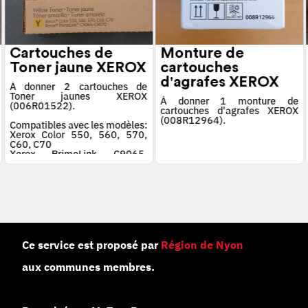
Cartouches de
Monture de
Toner jaune XEROX
cartouches
d'agrafes XEROX
À donner 2 cartouches de
Toner jaunes XEROX
À donner 1 monture de
(006R01522).
cartouches d'agrafes XEROX
(008R12964).
Compatibles avec les modèles:
Xerox Color 550, 560, 570,
C60, C70
Xerox PrimeLink C9065,
C9070
Ce service est proposé par
Région de Nyon
aux communes membres.