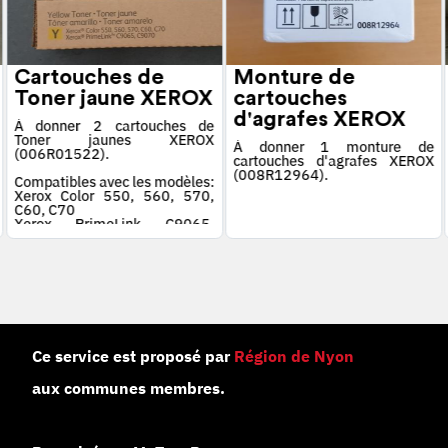
Cartouches de
Monture de
Toner jaune XEROX
cartouches
d'agrafes XEROX
À donner 2 cartouches de
Toner jaunes XEROX
À donner 1 monture de
(006R01522).
cartouches d'agrafes XEROX
(008R12964).
Compatibles avec les modèles:
Xerox Color 550, 560, 570,
C60, C70
Xerox PrimeLink C9065,
C9070
Ce service est proposé par
Région de Nyon
aux communes membres.