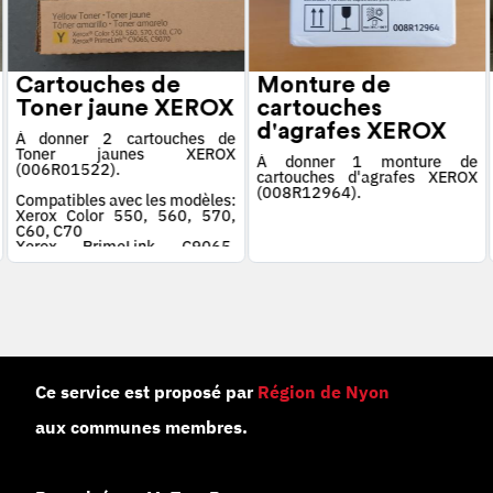
Cartouches de
Monture de
Toner jaune XEROX
cartouches
d'agrafes XEROX
À donner 2 cartouches de
Toner jaunes XEROX
À donner 1 monture de
(006R01522).
cartouches d'agrafes XEROX
(008R12964).
Compatibles avec les modèles:
Xerox Color 550, 560, 570,
C60, C70
Xerox PrimeLink C9065,
C9070
Ce service est proposé par
Région de Nyon
aux communes membres.