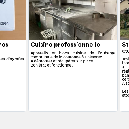
hes
Cuisine professionnelle
St
ex
Appareils et blocs cuisine de l'auberge
communale de la couronne à Chéserex.
es d'agrafes
Tra
A démonter et récupérer sur place.
int
Bon état et fonctionnel.
+ Ha
rég
pan
cerc
A s
Les
sto