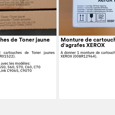
hes de Toner jaune
Monture de cartouc
d'agrafes XEROX
 cartouches de Toner jaunes
À donner 1 monture de cartouch
R01522).
XEROX (008R12964).
 avec les modèles:
 550, 560, 570, C60, C70
Link C9065, C9070