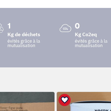
1
0
Kg de déchets
Kg Co2eq
évités grâce à la
évités grâce à la
mutualisation
mutualisation