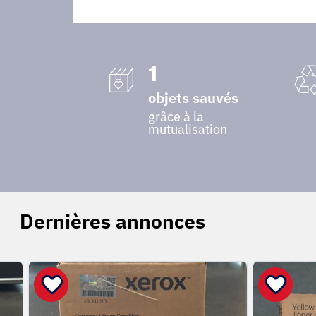
1
objets sauvés
grâce à la
mutualisation
Dernières annonces