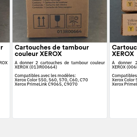
r
Cartouches de tambour
Cartouc
couleur XEROX
XEROX
EROX
À donner 2 cartouches de tambour couleur
À donner 2
XEROX (013R00664)
XEROX (006
Compatibles avec les modèles:
Compatibles
Xerox Color 550, 560, 570, C60, C70
Xerox Color
Xerox PrimeLink C9065, C9070
Xerox Prime