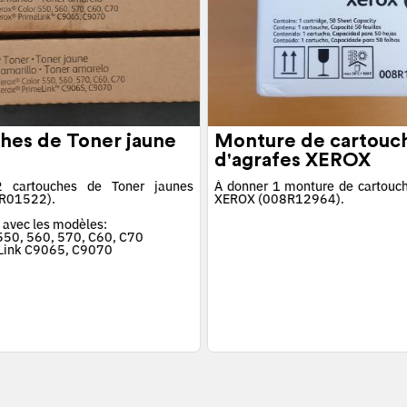
hes de Toner jaune
Monture de cartouc
d'agrafes XEROX
 cartouches de Toner jaunes
À donner 1 monture de cartouch
R01522).
XEROX (008R12964).
 avec les modèles:
 550, 560, 570, C60, C70
Link C9065, C9070