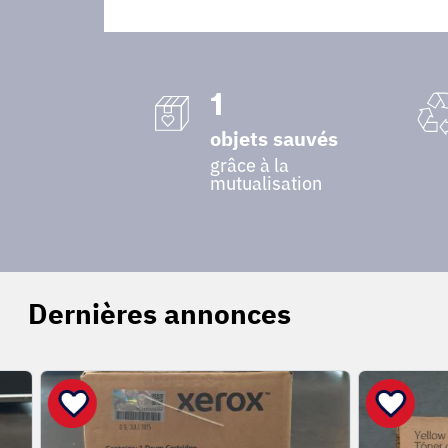
1
objets sauvés
grâce à la
mutualisation
Dernières annonces