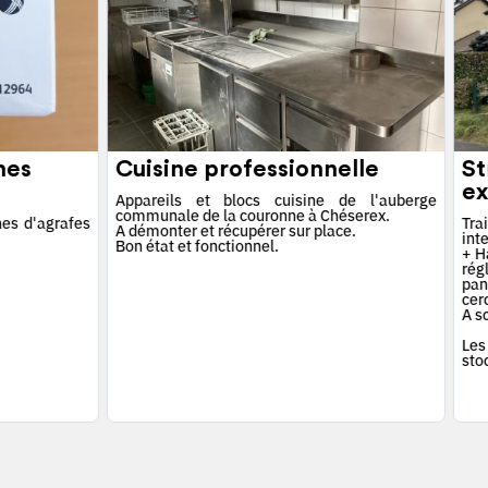
hes
Cuisine professionnelle
St
ex
Appareils et blocs cuisine de l'auberge
communale de la couronne à Chéserex.
es d'agrafes
Tra
A démonter et récupérer sur place.
int
Bon état et fonctionnel.
+ Ha
rég
pan
cerc
A s
Les
sto