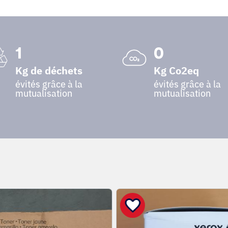
1
0
Kg de déchets
Kg Co2eq
évités grâce à la
évités grâce à la
mutualisation
mutualisation