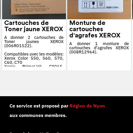
Cartouches de
Monture de
Toner jaune XEROX
cartouches
d'agrafes XEROX
À donner 2 cartouches de
Toner jaunes XEROX
À donner 1 monture de
(006R01522).
cartouches d'agrafes XEROX
(008R12964).
Compatibles avec les modèles:
Xerox Color 550, 560, 570,
C60, C70
Xerox PrimeLink C9065,
C9070
Ce service est proposé par
Région de Nyon
aux communes membres.