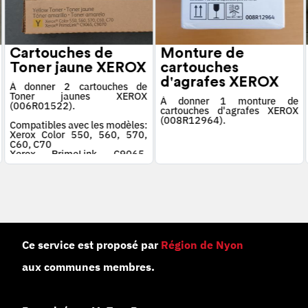
Cartouches de
Monture de
Toner jaune XEROX
cartouches
d'agrafes XEROX
À donner 2 cartouches de
Toner jaunes XEROX
À donner 1 monture de
(006R01522).
cartouches d'agrafes XEROX
(008R12964).
Compatibles avec les modèles:
Xerox Color 550, 560, 570,
C60, C70
Xerox PrimeLink C9065,
C9070
Ce service est proposé par
Région de Nyon
aux communes membres.