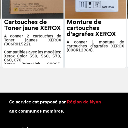
Cartouches de
Monture de
Toner jaune XEROX
cartouches
d'agrafes XEROX
À donner 2 cartouches de
Toner jaunes XEROX
À donner 1 monture de
(006R01522).
cartouches d'agrafes XEROX
(008R12964).
Compatibles avec les modèles:
Xerox Color 550, 560, 570,
C60, C70
Xerox PrimeLink C9065,
C9070
Ce service est proposé par
Région de Nyon
aux communes membres.