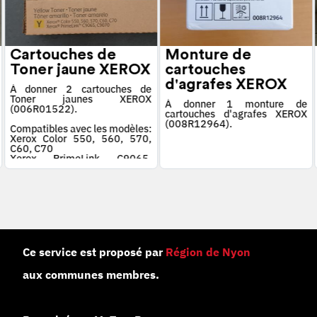
Cartouches de
Monture de
Toner jaune XEROX
cartouches
d'agrafes XEROX
À donner 2 cartouches de
Toner jaunes XEROX
À donner 1 monture de
(006R01522).
cartouches d'agrafes XEROX
(008R12964).
Compatibles avec les modèles:
Xerox Color 550, 560, 570,
C60, C70
Xerox PrimeLink C9065,
C9070
Ce service est proposé par
Région de Nyon
aux communes membres.