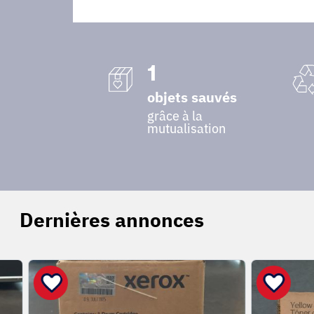
1
objets sauvés
grâce à la
mutualisation
Dernières annonces