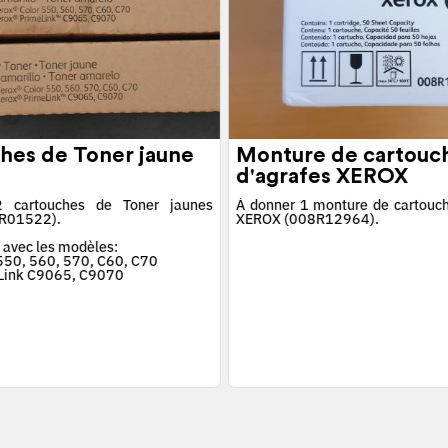
hes de Toner jaune
Monture de cartouc
d'agrafes XEROX
 cartouches de Toner jaunes
À donner 1 monture de cartouch
R01522).
XEROX (008R12964).
 avec les modèles:
 550, 560, 570, C60, C70
Link C9065, C9070