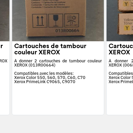
r
Cartouches de tambour
Cartouc
couleur XEROX
XEROX
EROX
À donner 2 cartouches de tambour couleur
À donner 2
XEROX (013R00664)
XEROX (006
Compatibles avec les modèles:
Compatibles
Xerox Color 550, 560, 570, C60, C70
Xerox Color
Xerox PrimeLink C9065, C9070
Xerox Prime