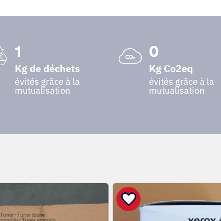
1
0
Kg de déchets
Kg Co2eq
évités grâce à la
évités grâce à la
mutualisation
mutualisation