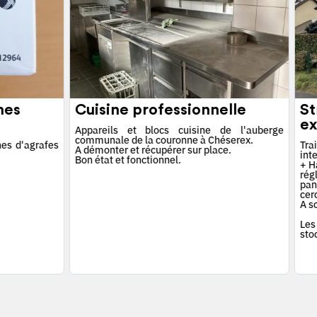
hes
Cuisine professionnelle
St
ex
Appareils et blocs cuisine de l'auberge
communale de la couronne à Chéserex.
es d'agrafes
Tra
A démonter et récupérer sur place.
int
Bon état et fonctionnel.
+ Ha
rég
pan
cerc
A s
Les
sto