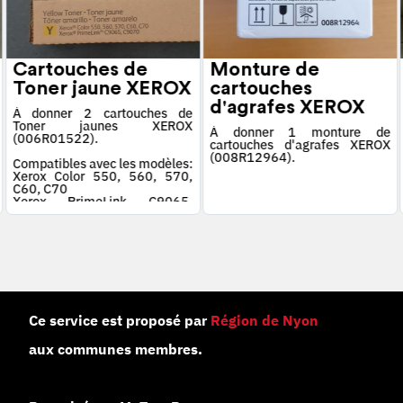
Cartouches de
Monture de
Toner jaune XEROX
cartouches
d'agrafes XEROX
À donner 2 cartouches de
Toner jaunes XEROX
À donner 1 monture de
(006R01522).
cartouches d'agrafes XEROX
(008R12964).
Compatibles avec les modèles:
Xerox Color 550, 560, 570,
C60, C70
Xerox PrimeLink C9065,
C9070
Ce service est proposé par
Région de Nyon
aux communes membres.