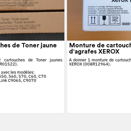
hes de Toner jaune
Monture de cartouc
d'agrafes XEROX
 cartouches de Toner jaunes
À donner 1 monture de cartouch
R01522).
XEROX (008R12964).
 avec les modèles:
 550, 560, 570, C60, C70
Link C9065, C9070