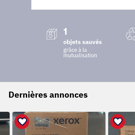
1
objets sauvés
grâce à la
mutualisation
Dernières annonces