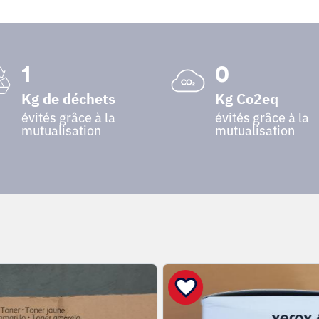
1
0
Kg de déchets
Kg Co2eq
évités grâce à la
évités grâce à la
mutualisation
mutualisation