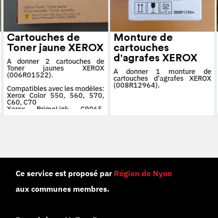
Cartouches de
Monture de
Toner jaune XEROX
cartouches
d'agrafes XEROX
À donner 2 cartouches de
Toner jaunes XEROX
À donner 1 monture de
(006R01522).
cartouches d'agrafes XEROX
(008R12964).
Compatibles avec les modèles:
Xerox Color 550, 560, 570,
C60, C70
Xerox PrimeLink C9065,
C9070
Ce service est proposé par
Région de Nyon
aux communes membres.