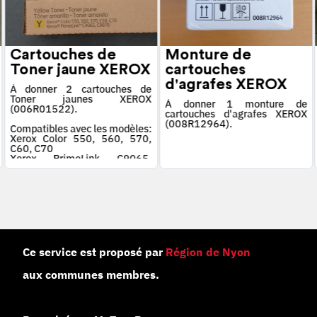
Cartouches de
Monture de
Toner jaune XEROX
cartouches
d'agrafes XEROX
À donner 2 cartouches de
Toner jaunes XEROX
À donner 1 monture de
(006R01522).
cartouches d'agrafes XEROX
(008R12964).
Compatibles avec les modèles:
Xerox Color 550, 560, 570,
C60, C70
Xerox PrimeLink C9065,
C9070
Ce service est proposé par
Région de Nyon
aux communes membres.