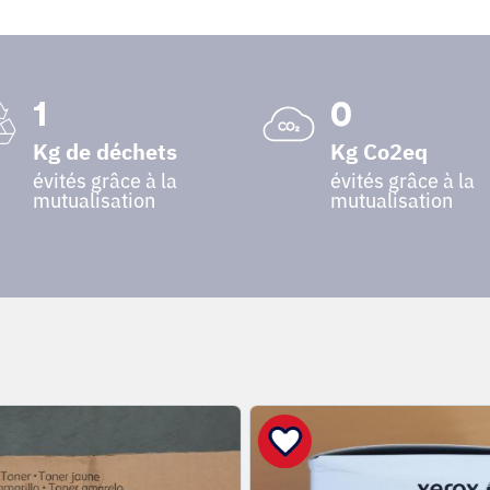
1
0
Kg de déchets
Kg Co2eq
évités grâce à la
évités grâce à la
mutualisation
mutualisation