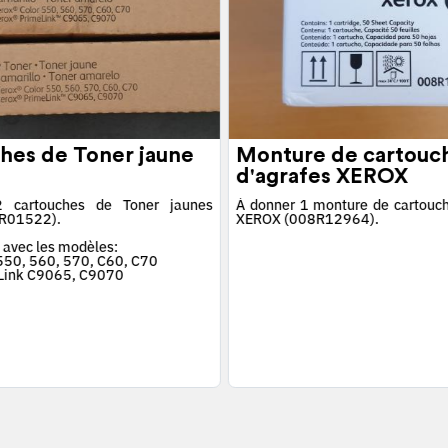
hes de Toner jaune
Monture de cartouc
d'agrafes XEROX
 cartouches de Toner jaunes
À donner 1 monture de cartouch
R01522).
XEROX (008R12964).
 avec les modèles:
 550, 560, 570, C60, C70
Link C9065, C9070