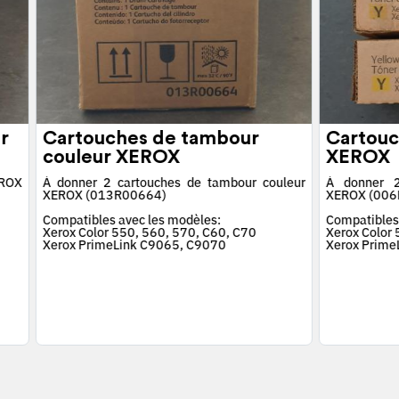
r
Cartouches de tambour
Cartouc
couleur XEROX
XEROX
EROX
À donner 2 cartouches de tambour couleur
À donner 2
XEROX (013R00664)
XEROX (006
Compatibles avec les modèles:
Compatibles
Xerox Color 550, 560, 570, C60, C70
Xerox Color
Xerox PrimeLink C9065, C9070
Xerox Prime