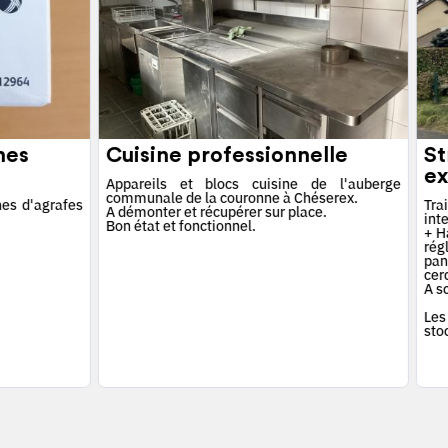
hes
Cuisine professionnelle
St
ex
Appareils et blocs cuisine de l'auberge
communale de la couronne à Chéserex.
es d'agrafes
Tra
A démonter et récupérer sur place.
int
Bon état et fonctionnel.
+ Ha
rég
pan
cerc
A s
Les
sto