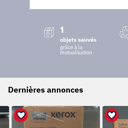
1
objets sauvés
grâce à la
mutualisation
Dernières annonces