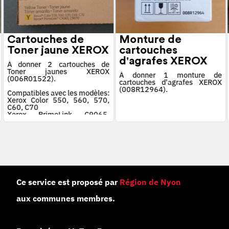
Cartouches de
Monture de
Toner jaune XEROX
cartouches
d'agrafes XEROX
À donner 2 cartouches de
Toner jaunes XEROX
À donner 1 monture de
(006R01522).
cartouches d'agrafes XEROX
(008R12964).
Compatibles avec les modèles:
Xerox Color 550, 560, 570,
C60, C70
Xerox PrimeLink C9065,
C9070
Ce service est proposé par
Région de Nyon
aux communes membres.