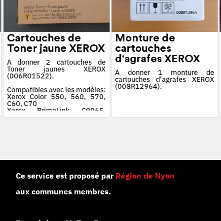
Cartouches de
Monture de
Toner jaune XEROX
cartouches
d'agrafes XEROX
À donner 2 cartouches de
Toner jaunes XEROX
À donner 1 monture de
(006R01522).
cartouches d'agrafes XEROX
(008R12964).
Compatibles avec les modèles:
Xerox Color 550, 560, 570,
C60, C70
Xerox PrimeLink C9065,
C9070
Ce service est proposé par
Région de Nyon
aux communes membres.