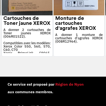
Cartouches de
Monture de
Toner jaune XEROX
cartouches
d'agrafes XEROX
À donner 2 cartouches de
Toner jaunes XEROX
À donner 1 monture de
(006R01522).
cartouches d'agrafes XEROX
(008R12964).
Compatibles avec les modèles:
Xerox Color 550, 560, 570,
C60, C70
Xerox PrimeLink C9065,
C9070
Ce service est proposé par
Région de Nyon
aux communes membres.